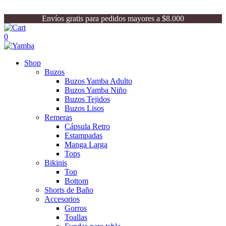
Envíos gratis para pedidos mayores a $8.000
0
Shop
Buzos
Buzos Yamba Adulto
Buzos Yamba Niño
Buzos Tejidos
Buzos Lisos
Remeras
Cápsula Retro
Estampadas
Manga Larga
Tops
Bikinis
Top
Bottom
Shorts de Baño
Accesorios
Gorros
Toallas