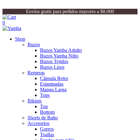
Envíos gratis para pedidos mayores a $8.000
0
Shop
Buzos
Buzos Yamba Adulto
Buzos Yamba Niño
Buzos Tejidos
Buzos Lisos
Remeras
Cápsula Retro
Estampadas
Manga Larga
Tops
Bikinis
Top
Bottom
Shorts de Baño
Accesorios
Gorros
Toallas