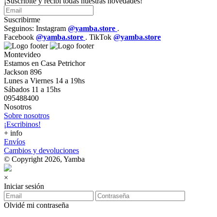
¡Suscribite y recibí todas nuestras novedades!
Suscribirme
Seguinos: Instagram
@yamba.store
.
Facebook
@yamba.store
. TikTok
@yamba.store
Montevideo
Estamos en Casa Petrichor
Jackson 896
Lunes a Viernes 14 a 19hs
Sábados 11 a 15hs
095488400
Nosotros
Sobre nosotros
¡Escribinos!
+ info
Envíos
Cambios y devoluciones
© Copyright 2026, Yamba
×
Iniciar sesión
Olvidé mi contraseña