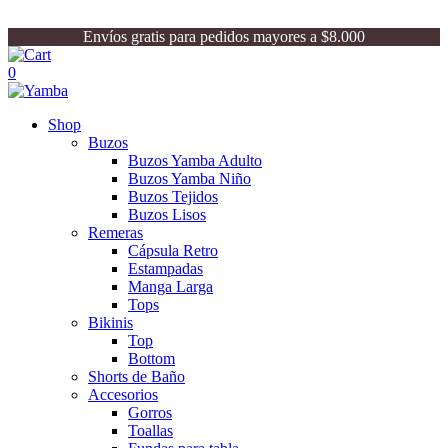
Envíos gratis para pedidos mayores a $8.000
0
Shop
Buzos
Buzos Yamba Adulto
Buzos Yamba Niño
Buzos Tejidos
Buzos Lisos
Remeras
Cápsula Retro
Estampadas
Manga Larga
Tops
Bikinis
Top
Bottom
Shorts de Baño
Accesorios
Gorros
Toallas